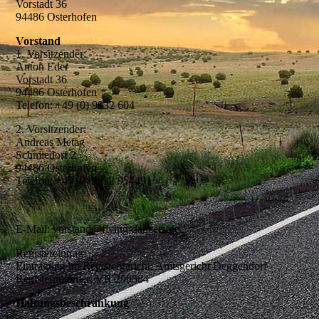
Vorstadt 36
94486 Osterhofen
Vorstand
1. Vorsitzender:
Anton Eder
Vorstadt 36
94486 Osterhofen
Telefon: +49 (0) 9932 604
2. Vorsitzender:
Andreas Metag
Schmiedorf 2
94486 Osterhofen
Telefon: +49 (0) 9932 954491
E-Mail: vorstand@flying-dancers.de
Registereintrag:
Eintragung im Registergericht: Amtsgericht Deggendorf
Registernummer: VR 200584
Haftungsbeschränkung