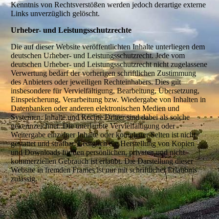
Kenntnis von Rechtsverstößen werden jedoch derartige externe
Links unverzüglich gelöscht.
Urheber- und Leistungsschutzrechte
Die auf dieser Website veröffentlichten Inhalte unterliegen dem
deutschen Urheber- und Leistungsschutzrecht. Jede vom
deutschen Urheber- und Leistungsschutzrecht nicht zugelassene
Verwertung bedarf der vorherigen schriftlichen Zustimmung
des Anbieters oder jeweiligen Rechteinhabers. Dies gilt
insbesondere für Vervielfältigung, Bearbeitung, Übersetzung,
Einspeicherung, Verarbeitung bzw. Wiedergabe von Inhalten in
Datenbanken oder anderen elektronischen Medien und
Systemen. Inhalte und Rechte Dritter sind dabei als solche
gekennzeichnet. Die unerlaubte Vervielfältigung oder
Weitergabe einzelner Inhalte oder kompletter Seiten ist nicht
gestattet und strafbar. Lediglich die Herstellung von Kopien
und Downloads für den persönlichen, privaten und nicht
kommerziellen Gebrauch ist erlaubt. Die Darstellung dieser
Website in fremden Frames ist nur mit schriftlicher Erlaubnis
zulässig.