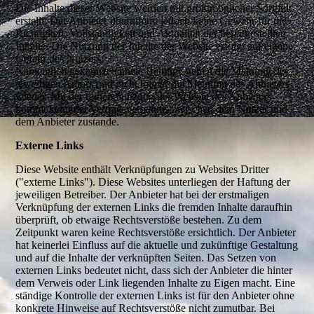
Die Inhalte dieser Website werden mit größtmöglicher Sorgfalt
erstellt. Der Anbieter übernimmt jedoch keine Gewähr für die
Richtigkeit, Vollständigkeit und Aktualität der bereitgestellten
Inhalte. Die Nutzung der Inhalte der Website erfolgt auf eigene
Gefahr des Nutzers.
Namentlich gekennzeichnete Beiträge geben die Meinung des
jeweiligen Autors und nicht immer die Meinung des Anbieters
wieder. Mit der reinen Nutzung der Website des Anbieters
kommt keinerlei Vertragsverhältnis zwischen dem Nutzer und
dem Anbieter zustande.
Externe Links
Diese Website enthält Verknüpfungen zu Websites Dritter
("externe Links"). Diese Websites unterliegen der Haftung der
jeweiligen Betreiber. Der Anbieter hat bei der erstmaligen
Verknüpfung der externen Links die fremden Inhalte daraufhin
überprüft, ob etwaige Rechtsverstöße bestehen. Zu dem
Zeitpunkt waren keine Rechtsverstöße ersichtlich. Der Anbieter
hat keinerlei Einfluss auf die aktuelle und zukünftige Gestaltung
und auf die Inhalte der verknüpften Seiten. Das Setzen von
externen Links bedeutet nicht, dass sich der Anbieter die hinter
dem Verweis oder Link liegenden Inhalte zu Eigen macht. Eine
ständige Kontrolle der externen Links ist für den Anbieter ohne
konkrete Hinweise auf Rechtsverstöße nicht zumutbar. Bei