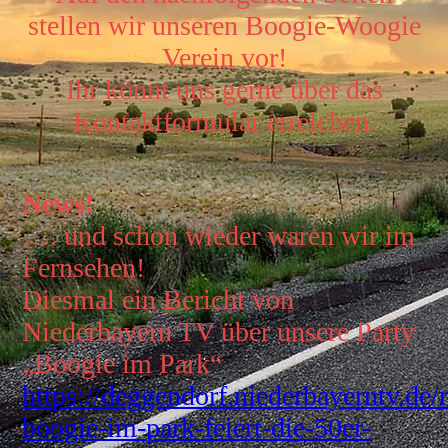
stellen wir unseren Boogie-Woogie
Verein vor!
Ihr könnt uns gerne über das
Kontaktformular erreichen.
News!
…. und schon wieder waren wir im
Fernsehen!
Diesmal ein Bericht von
Niederbayern TV über unsere Party
„Boogie im Park“
https://deggendorf.niederbayerntv.de/
boogie-im-park-feiert-die-50er-