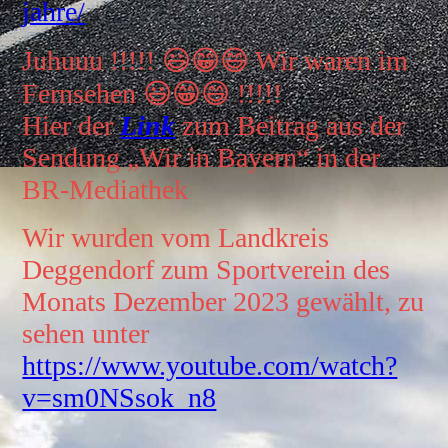
jahre/
Juhuuu !!!!! 😃😁😄 Wir waren im
Fernsehen 😃😁😄 !!!!!
Hier der
Link
zum Beitrag aus der
Sendung „Wir in Bayern“ in der
BR-Mediathek
Wir wurden vom Landkreis
Deggendorf zum Sportverein des
Monats Dezember 2023 gewählt, zu
sehen unter
https://www.youtube.com/watch?
v=sm0NSsok_n8